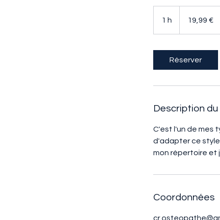
19,99
euros
1 h
1
19,99 €
Réserver
Description du
C'est l'un de mes 
d'adapter ce style
mon répertoire et 
Coordonnées
cr.osteopathe@g